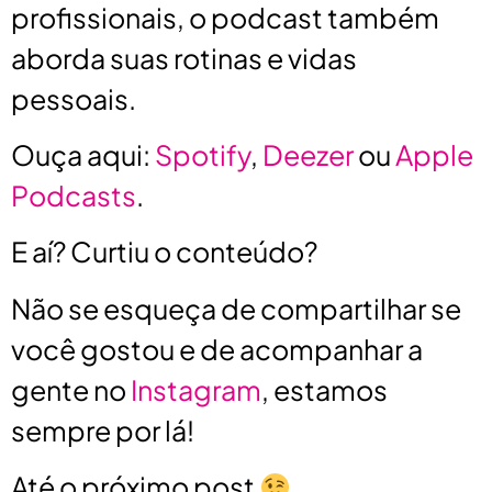
profissionais, o podcast também
aborda suas rotinas e vidas
pessoais.
Ouça aqui:
Spotify
,
Deezer
ou
Apple
Podcasts
.
E aí? Curtiu o conteúdo?
Não se esqueça de compartilhar se
você gostou e de acompanhar a
gente no
Instagram
, estamos
sempre por lá!
Até o próximo post