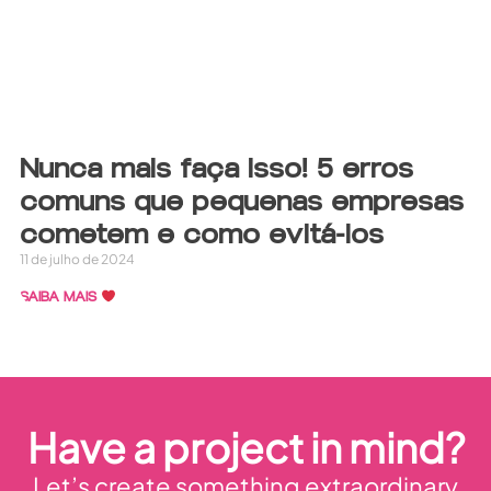
Nunca mais faça isso! 5 erros
comuns que pequenas empresas
cometem e como evitá-los
11 de julho de 2024
SAIBA MAIS
Have a project in mind?
Let’s create something extraordinary